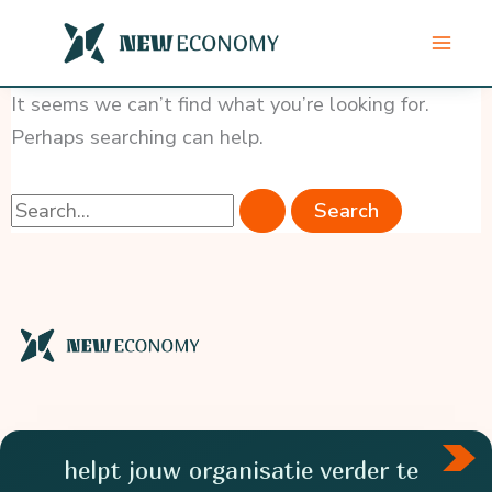
Skip
to
content
It seems we can’t find what you’re looking for.
Perhaps searching can help.
Search
for:
helpt jouw organisatie verder te