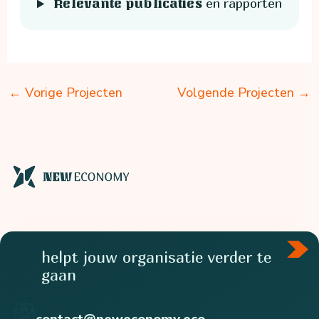
en rapporten
Relevante publicaties
←
Vorige Projecten
Volgende Projecten
→
helpt jouw organisatie verder te
gaan
contact@neweconomy.eco