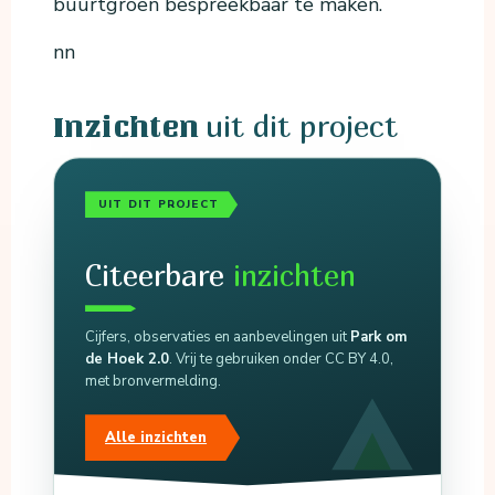
buurtgroen bespreekbaar te maken.
nn
uit dit project
Inzichten
UIT DIT PROJECT
Citeerbare
inzichten
Cijfers, observaties en aanbevelingen uit
Park om
de Hoek 2.0
. Vrij te gebruiken onder CC BY 4.0,
met bronvermelding.
Alle inzichten