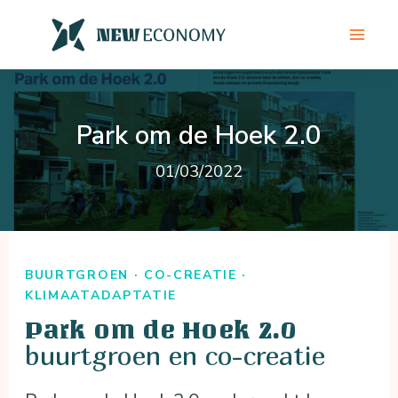
Ga
naar
de
inhoud
Park om de Hoek 2.0
01/03/2022
BUURTGROEN · CO-CREATIE ·
KLIMAATADAPTATIE
Park om de Hoek 2.0
buurtgroen en co-creatie