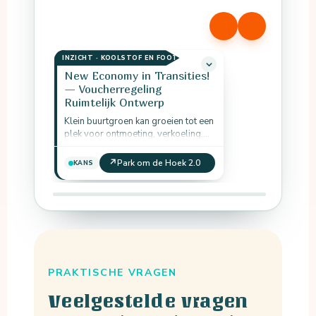
INZICHT · KOOLSTOF EN FOOTPRINT
New Economy in Transities!
— Voucherregeling
Ruimtelijk Ontwerp
Klein buurtgroen kan groeien tot een
plek voor ontmoeting, verkoeling,
biodiversiteit en lokaal
eigenaarschap.
↗
Park om de Hoek 2.0
KANS
PRAKTISCHE VRAGEN
Veelgestelde vragen