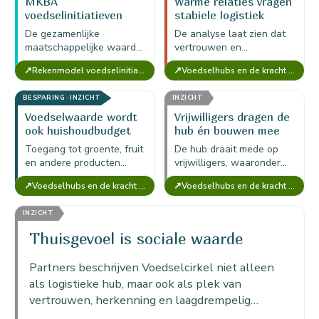
MKBA
Warme relaties vragen
voedselinitiatieven
stabiele logistiek
Amsterdam-Noord: 32
De gezamenlijke
De analyse laat zien dat
initiatieven samen
maatschappelijke waarde
vertrouwen en
circa €15 miljoen
van tweeëndertig
toegankelijkheid sterk zijn,
maatschappelijke
↗
↗
Rekenmodel voedselinitiatief — MKBA Food (versie voor 1 initiatief)
Voedselhubs en de kracht van Voedselcirkel Amsterdam
voedselinitiatieven in
maar duurzaam blijven
waarde per jaar
Amsterdam-Noord komt
alleen als aanbod,
BESPARING · INZICHT
INZICHT
uit op circa €15 miljoen
planning, koeling en
per jaar.
vervoer…
Voedselwaarde wordt
Vrijwilligers dragen de
ook huishoudbudget
hub én bouwen mee
Toegang tot groente, fruit
De hub draait mede op
en andere producten
vrijwilligers, waaronder
verlicht het
mensen met afstand tot
↗
↗
Voedselhubs en de kracht van Voedselcirkel Amsterdam
Voedselhubs en de kracht van Voedselcirkel Amsterdam
huishoudbudget en maakt
de arbeidsmarkt; hun
gezondere voeding
inzet levert zowel
INZICHT
bereikbaarder voor
operationele waarde als…
mensen met weinig
Thuisgevoel is sociale waarde
financiële…
Partners beschrijven Voedselcirkel niet alleen
als logistieke hub, maar ook als plek van
vertrouwen, herkenning en laagdrempelig
contact.