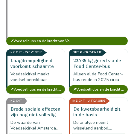
↗
Voedselhubs en de kracht van Voedselcirkel Amsterdam
INZICHT · PREVENTIE
CIJFER · PREVENTIE
Laagdrempeligheid
22.735 kg gered via de
voorkomt schaamte
Food Center-bus
Voedselcirkel maakt
Alleen al de Food Center-
voedsel bereikbaar
bus redde in 2025 circa
zonder mensen zichtbaar
22.735 kg voedsel;
↗
↗
Voedselhubs en de kracht van Voedselcirkel Amsterdam
Voedselhubs en de kracht van Voedselcirkel Amsterdam
als hulpbehoevend te
vervoer, koeling en
selecteren; privacy en
coördinatie zijn daarmee
INZICHT
INZICHT · UITDAGING
waardigheid zijn daarmee
directe impactmiddelen.
onderdeel van de
Brede sociale effecten
De kwetsbaarheid zit
maatschappelijke…
zijn nog niet volledig
in de basis
meegerekend
De waarde van
De analyse noemt
Voedselcirkel Amsterdam
wisselend aanbod,
is conservatief berekend;
beperkte logistiek,