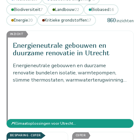
Biodiversiteit
Landbouw
Biobased
7
22
16
860
Energie
Kritieke grondstoffen
20
17
inzichten
INZICHT
Energieneutrale gebouwen en
duurzame renovatie in Utrecht
Energieneutrale gebouwen en duurzame
renovatie bundelen isolatie, warmtepompen,
slimme thermostaten, warmwaterterugwinning
en de circulerende douche tot gebouwen die
netto geen energie gebruiken.
↗
Klimaatoplossingen voor Utrecht: actieplan per sector
BESPARING · CIJFER
CIJFER