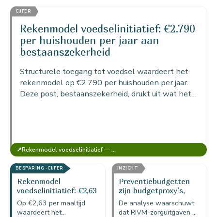
koppelt de hoeveelheid
voedsel, waardeert het…
CIJFER
uitstoot die met gered
voedsel en…
Rekenmodel voedselinitiatief: €2.790
per huishouden per jaar aan
bestaanszekerheid
Structurele toegang tot voedsel waardeert het
rekenmodel op €2.790 per huishouden per jaar.
Deze post, bestaanszekerheid, drukt uit wat het
waard is dat een huishouden het hele jaar door op
een
↗
Rekenmodel voedselinitiatief — MKBA Food (versie voor 1 initiatief)
BESPARING · CIJFER
INZICHT
Rekenmodel
Preventiebudgetten
voedselinitiatief: €2,63
zijn budgetproxy’s,
besparing per maaltijd
geen exacte raming
Op €2,63 per maaltijd
De analyse waarschuwt
in de portemonnee
waardeert het
dat RIVM-zorguitgaven en