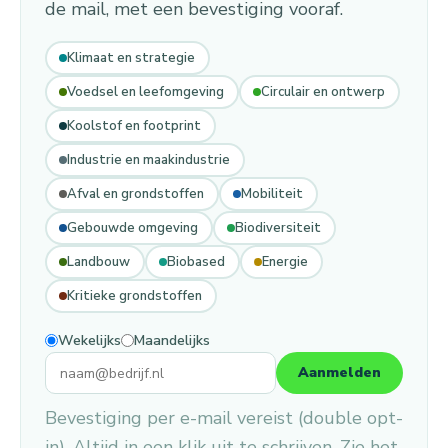
de mail, met een bevestiging vooraf.
Klimaat en strategie
Voedsel en leefomgeving
Circulair en ontwerp
Koolstof en footprint
Industrie en maakindustrie
Afval en grondstoffen
Mobiliteit
Gebouwde omgeving
Biodiversiteit
Landbouw
Biobased
Energie
Kritieke grondstoffen
Wekelijks
Maandelijks
Aanmelden
Bevestiging per e-mail vereist (double opt-
in). Altijd in een klik uit te schrijven. Zie het