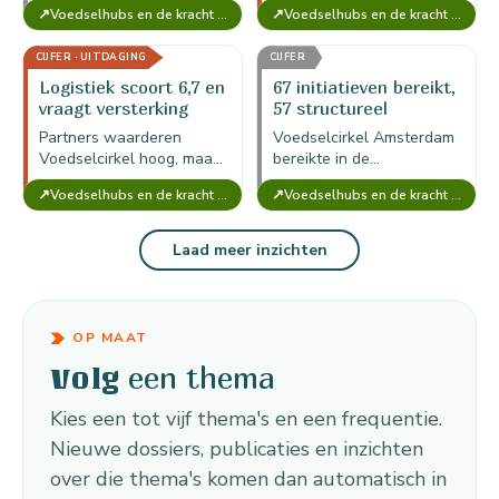
↗
↗
Voedselhubs en de kracht van Voedselcirkel Amsterdam
Voedselhubs en de kracht van Voedselcirkel Amsterdam
vertrouwen, ontmoeting,
koelcapaciteit, onzekere
stressreductie en
locaties en onvolledige
CIJFER · UITDAGING
CIJFER
netwerkvorming zijn niet
registratie als
volledig gemonetariseerd.
kwetsbaarheden van de
Logistiek scoort 6,7 en
67 initiatieven bereikt,
voedselhub.
vraagt versterking
57 structureel
Partners waarderen
Voedselcirkel Amsterdam
Voedselcirkel hoog, maar
bereikte in de
logistieke ondersteuning
momentopname 67
↗
↗
Voedselhubs en de kracht van Voedselcirkel Amsterdam
Voedselhubs en de kracht van Voedselcirkel Amsterdam
scoort gemiddeld 6,7; dit
initiatieven, waarvan circa
maakt vervoer, koeling en
57 structureel; de hub
planning de kern van
werkt dus als
Laad meer inzichten
versterking.
netwerklaag, niet als…
OP MAAT
een thema
Volg
Kies een tot vijf thema's en een frequentie.
Nieuwe dossiers, publicaties en inzichten
over die thema's komen dan automatisch in