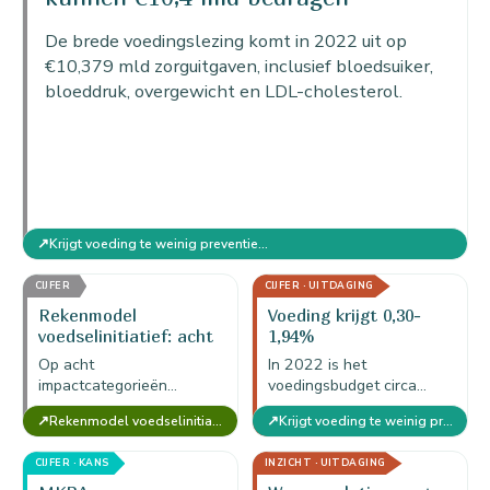
sociale…
De brede voedingslezing komt in 2022 uit op
€10,379 mld zorguitgaven, inclusief bloedsuiker,
bloeddruk, overgewicht en LDL-cholesterol.
↗
Krijgt voeding te weinig preventiebudget?
CIJFER
CIJFER · UITDAGING
Rekenmodel
Voeding krijgt 0,30-
voedselinitiatief: acht
1,94%
impactcategorieën per
preventiebudget
Op acht
In 2022 is het
initiatief
impactcategorieën
voedingsbudget circa
berekent het rekenmodel
€30,776 mln: 0,30% bij
↗
↗
Rekenmodel voedselinitiatief — MKBA Food (versie voor 1 initiatief)
Krijgt voeding te weinig preventiebudget?
voedselinitiatief de
de brede
maatschappelijke waarde
zorguitgavenlezing en
CIJFER · KANS
INZICHT · UITDAGING
van een initiatief in euro's
1,94% bij de smalle
per jaar.
RIVM/VZinfo-lezing.