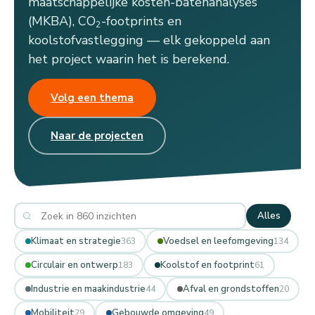
maatschappelijke kosten-batenanalyses
(MKBA), CO
-footprints en
2
koolstofvastlegging — elk gekoppeld aan
het project waarin het is berekend.
Volg een thema
Naar de projecten
Alles
Klimaat en strategie
Voedsel en leefomgeving
363
134
Circulair en ontwerp
Koolstof en footprint
183
61
Industrie en maakindustrie
Afval en grondstoffen
44
20
Mobiliteit
Gebouwde omgeving
29
49