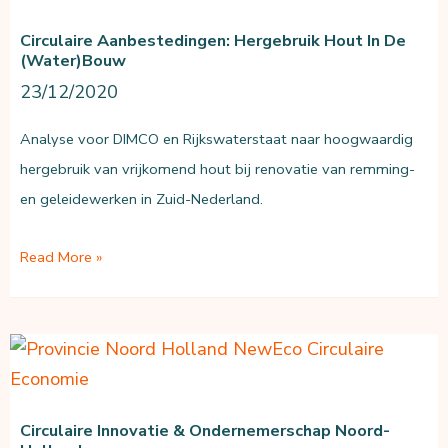
Circulaire Aanbestedingen: Hergebruik Hout In De
(water)bouw
23/12/2020
Analyse voor DIMCO en Rijkswaterstaat naar hoogwaardig
hergebruik van vrijkomend hout bij renovatie van remming-
en geleidewerken in Zuid-Nederland.
Circulaire
Read More »
aanbestedingen:
Hergebruik
hout
in
de
Circulaire Innovatie & Ondernemerschap Noord-
(water)bouw