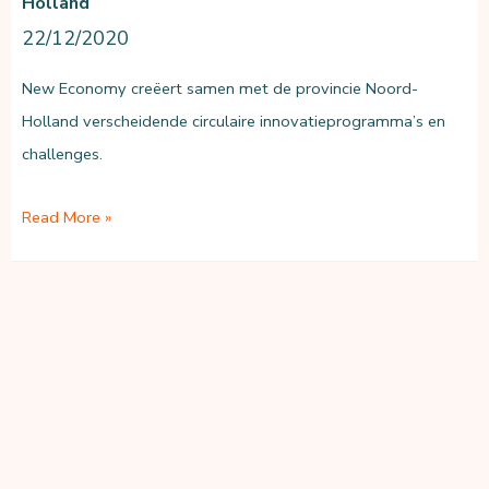
Holland
22/12/2020
New Economy creëert samen met de provincie Noord-
Holland verscheidende circulaire innovatieprogramma’s en
challenges.
Circulaire
Read More »
Innovatie
&
Ondernemerschap
Noord-
Holland