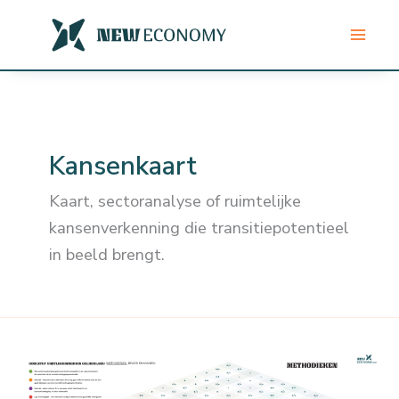
Ga
naar
de
inhoud
Kansenkaart
Kaart, sectoranalyse of ruimtelijke
kansenverkenning die transitiepotentieel
in beeld brengt.