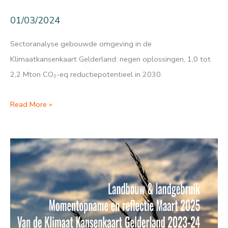
01/03/2024
Sectoranalyse gebouwde omgeving in de
Klimaatkansenkaart Gelderland: negen oplossingen, 1,0 tot
2,2 Mton CO₂-eq reductiepotentieel in 2030.
Klimaatkansen
Read More »
Gelderland:
Gebouwde
omgeving