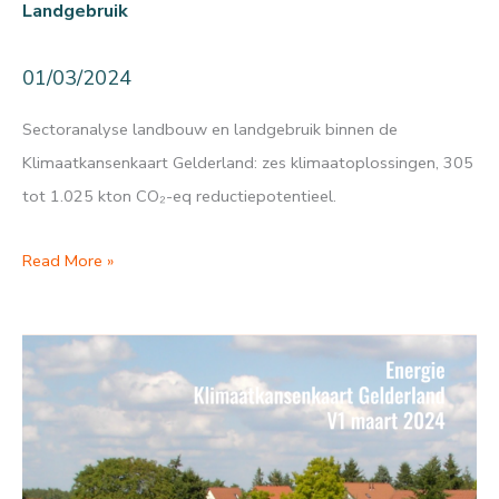
Landgebruik
01/03/2024
Sectoranalyse landbouw en landgebruik binnen de
Klimaatkansenkaart Gelderland: zes klimaatoplossingen, 305
tot 1.025 kton CO₂-eq reductiepotentieel.
Klimaatkansen
Read More »
Gelderland:
landbouw
en
landgebruik