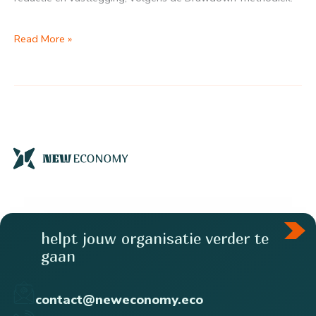
Klimaatkansen
Read More »
Gelderland:
kansen
per
sector
helpt jouw organisatie verder te
gaan
contact@neweconomy.eco