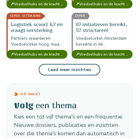
↗
↗
Voedselhubs en de kracht van Voedselcirkel Amsterdam
Voedselhubs en de kracht van Voedselcirkel Amsterdam
vertrouwen, ontmoeting,
koelcapaciteit, onzekere
stressreductie en
locaties en onvolledige
CIJFER · UITDAGING
CIJFER
netwerkvorming zijn niet
registratie als
volledig gemonetariseerd.
kwetsbaarheden van de
Logistiek scoort 6,7 en
67 initiatieven bereikt,
voedselhub.
vraagt versterking
57 structureel
Partners waarderen
Voedselcirkel Amsterdam
Voedselcirkel hoog, maar
bereikte in de
logistieke ondersteuning
momentopname 67
↗
↗
Voedselhubs en de kracht van Voedselcirkel Amsterdam
Voedselhubs en de kracht van Voedselcirkel Amsterdam
scoort gemiddeld 6,7; dit
initiatieven, waarvan circa
maakt vervoer, koeling en
57 structureel; de hub
planning de kern van
werkt dus als
Laad meer inzichten
versterking.
netwerklaag, niet als…
OP MAAT
een thema
Volg
Kies een tot vijf thema's en een frequentie.
Nieuwe dossiers, publicaties en inzichten
over die thema's komen dan automatisch in