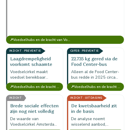
↗
Voedselhubs en de kracht van Voedselcirkel Amsterdam
INZICHT · PREVENTIE
CIJFER · PREVENTIE
Laagdrempeligheid
22.735 kg gered via de
voorkomt schaamte
Food Center-bus
Voedselcirkel maakt
Alleen al de Food Center-
voedsel bereikbaar
bus redde in 2025 circa
zonder mensen zichtbaar
22.735 kg voedsel;
↗
↗
Voedselhubs en de kracht van Voedselcirkel Amsterdam
Voedselhubs en de kracht van Voedselcirkel Amsterdam
als hulpbehoevend te
vervoer, koeling en
selecteren; privacy en
coördinatie zijn daarmee
INZICHT
INZICHT · UITDAGING
waardigheid zijn daarmee
directe impactmiddelen.
onderdeel van de
Brede sociale effecten
De kwetsbaarheid zit
maatschappelijke…
zijn nog niet volledig
in de basis
meegerekend
De waarde van
De analyse noemt
Voedselcirkel Amsterdam
wisselend aanbod,
is conservatief berekend;
beperkte logistiek,