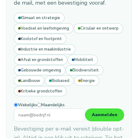
de mail, met een bevestiging vooraf.
Klimaat en strategie
Voedsel en leefomgeving
Circulair en ontwerp
Koolstof en footprint
Industrie en maakindustrie
Afval en grondstoffen
Mobiliteit
Gebouwde omgeving
Biodiversiteit
Landbouw
Biobased
Energie
Kritieke grondstoffen
Wekelijks
Maandelijks
Aanmelden
Bevestiging per e-mail vereist (double opt-
in). Altijd in een klik uit te schrijven. Zie het