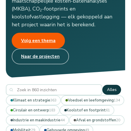
maatschappelijke kosten-batenanalyses
(MKBA), CO
-footprints en
2
koolstofvastlegging — elk gekoppeld aan
het project waarin het is berekend.
Volg een thema
Naar de projecten
Alles
Klimaat en strategie
Voedsel en leefomgeving
363
134
Circulair en ontwerp
Koolstof en footprint
183
61
Industrie en maakindustrie
Afval en grondstoffen
44
20
Mobiliteit
Gebouwde omgeving
29
49