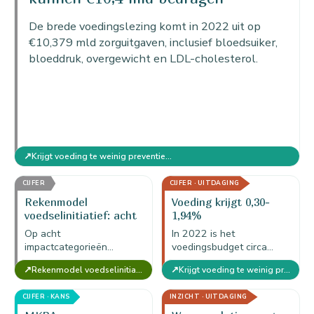
sociale…
De brede voedingslezing komt in 2022 uit op
€10,379 mld zorguitgaven, inclusief bloedsuiker,
bloeddruk, overgewicht en LDL-cholesterol.
↗
Krijgt voeding te weinig preventiebudget?
CIJFER
CIJFER · UITDAGING
Rekenmodel
Voeding krijgt 0,30-
voedselinitiatief: acht
1,94%
impactcategorieën per
preventiebudget
Op acht
In 2022 is het
initiatief
impactcategorieën
voedingsbudget circa
berekent het rekenmodel
€30,776 mln: 0,30% bij
↗
↗
Rekenmodel voedselinitiatief — MKBA Food (versie voor 1 initiatief)
Krijgt voeding te weinig preventiebudget?
voedselinitiatief de
de brede
maatschappelijke waarde
zorguitgavenlezing en
CIJFER · KANS
INZICHT · UITDAGING
van een initiatief in euro's
1,94% bij de smalle
per jaar.
RIVM/VZinfo-lezing.