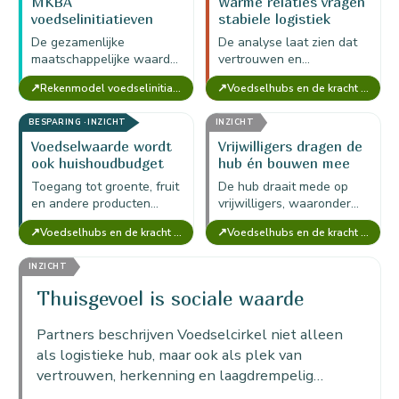
MKBA
Warme relaties vragen
voedselinitiatieven
stabiele logistiek
Amsterdam-Noord: 32
De gezamenlijke
De analyse laat zien dat
initiatieven samen
maatschappelijke waarde
vertrouwen en
circa €15 miljoen
van tweeëndertig
toegankelijkheid sterk zijn,
maatschappelijke
↗
↗
Rekenmodel voedselinitiatief — MKBA Food (versie voor 1 initiatief)
Voedselhubs en de kracht van Voedselcirkel Amsterdam
voedselinitiatieven in
maar duurzaam blijven
waarde per jaar
Amsterdam-Noord komt
alleen als aanbod,
BESPARING · INZICHT
INZICHT
uit op circa €15 miljoen
planning, koeling en
per jaar.
vervoer…
Voedselwaarde wordt
Vrijwilligers dragen de
ook huishoudbudget
hub én bouwen mee
Toegang tot groente, fruit
De hub draait mede op
en andere producten
vrijwilligers, waaronder
verlicht het
mensen met afstand tot
↗
↗
Voedselhubs en de kracht van Voedselcirkel Amsterdam
Voedselhubs en de kracht van Voedselcirkel Amsterdam
huishoudbudget en maakt
de arbeidsmarkt; hun
gezondere voeding
inzet levert zowel
INZICHT
bereikbaarder voor
operationele waarde als…
mensen met weinig
Thuisgevoel is sociale waarde
financiële…
Partners beschrijven Voedselcirkel niet alleen
als logistieke hub, maar ook als plek van
vertrouwen, herkenning en laagdrempelig
contact.