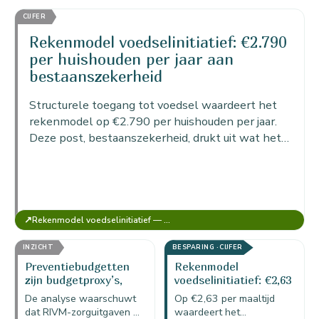
koppelt de hoeveelheid
voedsel, waardeert het…
CIJFER
uitstoot die met gered
voedsel en…
Rekenmodel voedselinitiatief: €2.790
per huishouden per jaar aan
bestaanszekerheid
Structurele toegang tot voedsel waardeert het
rekenmodel op €2.790 per huishouden per jaar.
Deze post, bestaanszekerheid, drukt uit wat het
waard is dat een huishouden het hele jaar door op
een
↗
Rekenmodel voedselinitiatief — MKBA Food (versie voor 1 initiatief)
INZICHT
BESPARING · CIJFER
Preventiebudgetten
Rekenmodel
zijn budgetproxy’s,
voedselinitiatief: €2,63
geen exacte raming
besparing per maaltijd
De analyse waarschuwt
Op €2,63 per maaltijd
in de portemonnee
dat RIVM-zorguitgaven en
waardeert het