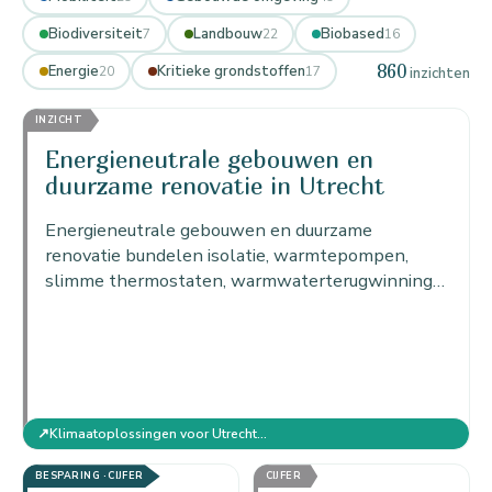
Biodiversiteit
Landbouw
Biobased
7
22
16
860
Energie
Kritieke grondstoffen
20
17
inzichten
INZICHT
Energieneutrale gebouwen en
duurzame renovatie in Utrecht
Energieneutrale gebouwen en duurzame
renovatie bundelen isolatie, warmtepompen,
slimme thermostaten, warmwaterterugwinning
en de circulerende douche tot gebouwen die
netto geen energie gebruiken.
↗
Klimaatoplossingen voor Utrecht: actieplan per sector
BESPARING · CIJFER
CIJFER