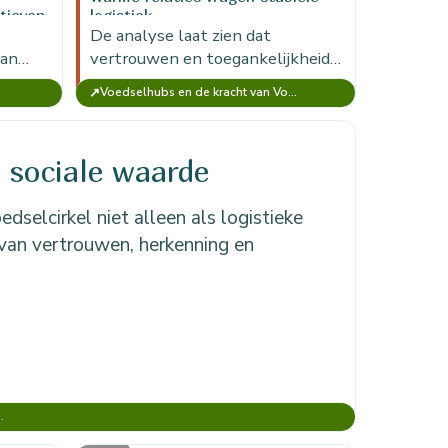
tieven
logistiek
De analyse laat zien dat
r jaar
van
vertrouwen en toegankelijkheid
tieven
sterk zijn, maar duurzaam blijven
↗
tiatief)
Voedselhubs en de kracht van Voedselcirkel Amsterdam
uit op
alleen als aanbod, planning,
koeling en vervoer…
 sociale waarde
dselcirkel niet alleen als logistieke
 van vertrouwen, herkenning en
 Voedselcirkel Amsterdam