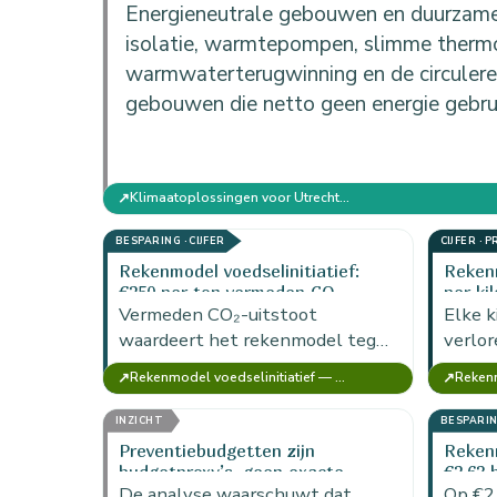
Energieneutrale gebouwen en duurzame
isolatie, warmtepompen, slimme therm
warmwaterterugwinning en de circuler
gebouwen die netto geen energie gebru
↗
Klimaatoplossingen voor Utrecht: actieplan per sector
BESPARING · CIJFER
CIJFER · 
Rekenmodel voedselinitiatief:
Rekenm
€250 per ton vermeden CO₂-
per ki
uitstoot
Vermeden CO₂-uitstoot
Elke k
waardeert het rekenmodel tegen
verlor
€250 per ton. Deze klimaatpost
rekenm
↗
↗
Rekenmodel voedselinitiatief — MKBA Food (versie voor 1 initiatief)
koppelt de hoeveelheid uitstoot
gered 
die met gered voedsel en…
INZICHT
BESPARING
Preventiebudgetten zijn
Rekenm
budgetproxy’s, geen exacte
€2,63 
raming
De analyse waarschuwt dat
porte
Op €2,