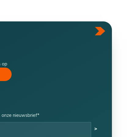
s op
 onze nieuwsbrief*
>