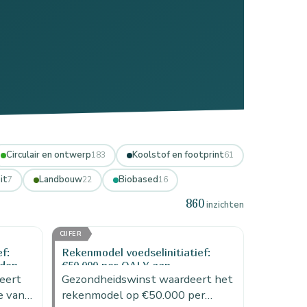
Circulair en ontwerp
Koolstof en footprint
183
61
it
Landbouw
Biobased
7
22
16
860
inzichten
CIJFER
f:
Rekenmodel voedselinitiatief:
eden
€50.000 per QALY aan
eert
gezondheidswinst
Gezondheidswinst waardeert het
e van
rekenmodel op €50.000 per