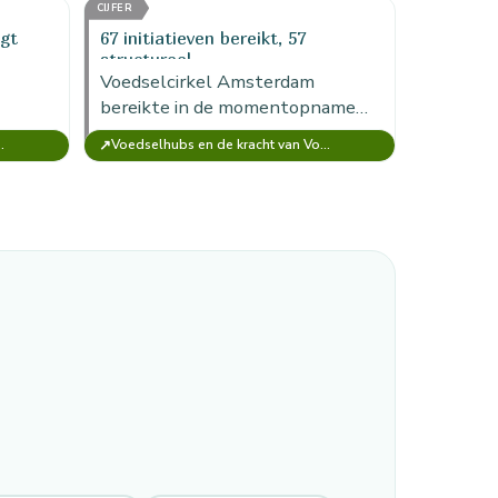
CIJFER
agt
67 initiatieven bereikt, 57
structureel
Voedselcirkel Amsterdam
bereikte in de momentopname
coort
67 initiatieven, waarvan circa 57
↗
 Voedselcirkel Amsterdam
Voedselhubs en de kracht van Voedselcirkel Amsterdam
rvoer,
structureel; de hub werkt dus als
n van
netwerklaag, niet als…