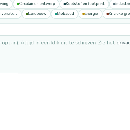
eving
Circulair en ontwerp
Koolstof en footprint
Industri
iversiteit
Landbouw
Biobased
Energie
Kritieke gr
pt-in). Altijd in een klik uit te schrijven. Zie het
priva