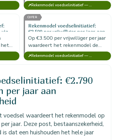
minder
QALY, de ZonMw-advieswaarde
↗
tiatief)
Rekenmodel voedselinitiatief — MKBA Food (versie voor 1 initiatief)
voor een voor kwaliteit
gecorrigeerd levensjaar in
CIJFER
preventie.
f:
Rekenmodel voedselinitiatief:
 via
€3.500 per vrijwilliger per jaar aan
n
activatie en ontwikkeling
Op €3.500 per vrijwilliger per jaar
 het
waardeert het rekenmodel de
post activatie en ontwikkeling.
↗
tiatief)
Rekenmodel voedselinitiatief — MKBA Food (versie voor 1 initiatief)
rag
Dit bedrag staat voor de waarde…
ke
dselinitiatief: €2.790
 per jaar aan
heid
ot voedsel waardeert het rekenmodel op
per jaar. Deze post, bestaanszekerheid,
 is dat een huishouden het hele jaar