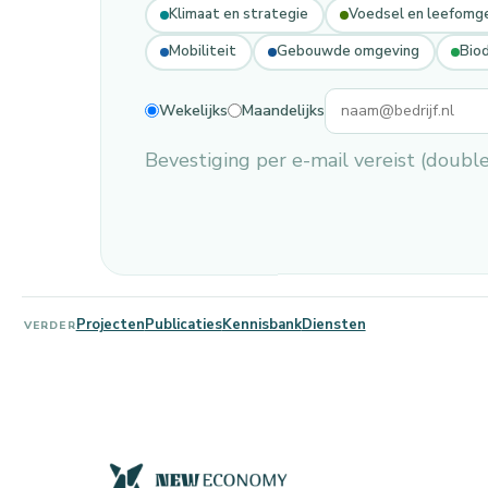
Klimaat en strategie
Voedsel en leefomg
Mobiliteit
Gebouwde omgeving
Biod
Wekelijks
Maandelijks
Bevestiging per e-mail vereist (double o
Projecten
Publicaties
Kennisbank
Diensten
VERDER