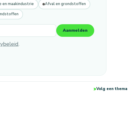
e en maakindustrie
Afval en grondstoffen
ondstoffen
Aanmelden
cybeleid
.
Volg een thema