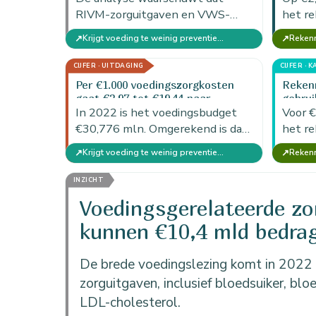
RIVM-zorguitgaven en VWS-
het re
begrotingsposten niet één-op-
de po
↗
↗
Krijgt voeding te weinig preventiebudget?
één aansluiten. De cijfers zijn
markt
daarom budgetproxy’s.
voeds
CIJFER · UITDAGING
CIJFER · 
Per €1.000 voedingszorgkosten
Rekenm
gaat €2,97 tot €19,44 naar
gebrui
preventie
In 2022 is het voedingsbudget
Comm
Voor €
€30,776 mln. Omgerekend is dat
het r
€2,97 per €1.000 zorguitgaven in
instru
↗
↗
Krijgt voeding te weinig preventiebudget?
de brede lezing en €19,44…
beschi
bewer
INZICHT
Voedingsgerelateerde zo
kunnen €10,4 mld bedra
De brede voedingslezing komt in 2022
zorguitgaven, inclusief bloedsuiker, bl
LDL-cholesterol.