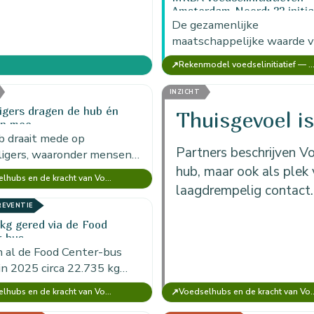
Amsterdam-Noord: 32 initia
samen circa €15 miljoen
De gezamenlijke
maatschappelijke waarde pe
maatschappelijke waarde 
tweeëndertig voedselinitia
↗
Rekenmodel voedselinitiatief — MKBA Food (versie voor 1 ini
in Amsterdam-Noord komt 
circa €15 miljoen per jaar.
INZICHT
lligers dragen de hub én
Thuisgevoel is
n mee
b draait mede op
Partners beschrijven Voe
lligers, waaronder mensen
stand tot de arbeidsmarkt;
hub, maar ook als plek
Voedselhubs en de kracht van Voedselcirkel Amsterdam
zet levert zowel
laagdrempelig contact.
ionele waarde als…
PREVENTIE
 kg gered via de Food
r-bus
 al de Food Center-bus
in 2025 circa 22.735 kg
l; vervoer, koeling en
↗
Voedselhubs en de kracht van Voedselcirkel Amsterdam
Voedselhubs en de kracht van
natie zijn daarmee directe