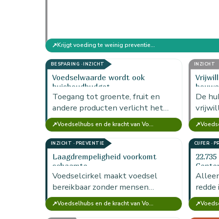
↗
Krijgt voeding te weinig preventiebudget?
BESPARING · INZICHT
INZICHT
Voedselwaarde wordt ook
Vrijwi
huishoudbudget
bouwe
Toegang tot groente, fruit en
De hu
andere producten verlicht het
vrijwi
huishoudbudget en maakt
met af
↗
↗
Voedselhubs en de kracht van Voedselcirkel Amsterdam
gezondere voeding bereikbaarder
hun in
voor mensen met weinig
operat
INZICHT · PREVENTIE
CIJFER · 
financiële…
Laagdrempeligheid voorkomt
22.735
schaamte
Cente
Voedselcirkel maakt voedsel
Alleen
bereikbaar zonder mensen
redde 
zichtbaar als hulpbehoevend te
voedse
↗
↗
Voedselhubs en de kracht van Voedselcirkel Amsterdam
selecteren; privacy en
coördi