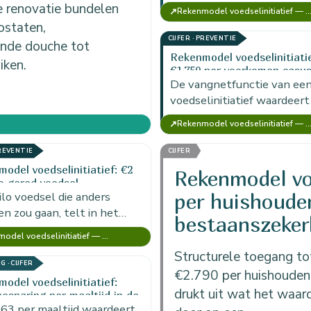
maatschappelijke lasten: 
 renovatie bundelen
↗
Rekenmodel voedselinitiatief — MKBA Food (versie voor 1 ini
formele hulp doordat een
ostaten,
voedselinitiatief informeel
CIJFER · PREVENTIE
ende douche tot
signaleert…
Rekenmodel voedselinitiatie
iken.
€1.750 per voorkomen casus
de vangnetfunctie
De vangnetfunctie van ee
voedselinitiatief waardeert
rekenmodel op €1.750 per
↗
Rekenmodel voedselinitiatief — MKBA Food (versie voor 1 ini
voorkomen casus. Het bed
staat voor maatschappelij
PREVENTIE
CIJFER
hulp die…
odel voedselinitiatief: €2
Rekenmodel voe
lo gered voedsel
ilo voedsel die anders
per huishouden
en zou gaan, telt in het
bestaanszeker
odel voor €2. Deze post,
Rekenmodel voedselinitiatief — MKBA Food (versie voor 1 initiatief)
voedsel, waardeert het…
Structurele toegang t
 · CIJFER
€2.790 per huishouden 
odel voedselinitiatief:
drukt uit wat het waard
besparing per maaltijd in de
monnee
63 per maaltijd waardeert