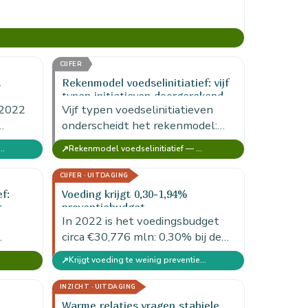
tiatief)
CIJFER
t
Rekenmodel voedselinitiatief: vijf
typen initiatieven doorgerekend
 2022
Vijf typen voedselinitiatieven
onderscheidt het rekenmodel:
1,583
een uitgiftepunt voor voedsel of
↗
eding te weinig preventiebudget?
Rekenmodel voedselinitiatief — MKBA Food (versie voor 1 initiatief)
lezing
maaltijden, een sociaal
restaurant, een
CIJFER · UITDAGING
voedselverbindingsplek,
f:
Voeding krijgt 0,30-1,94%
stadslandbouw voor sociale…
r
preventiebudget
In 2022 is het voedingsbudget
circa €30,776 mln: 0,30% bij de
brede zorguitgavenlezing en
↗
tiatief)
Krijgt voeding te weinig preventiebudget?
van
1,94% bij de smalle
ar.
RIVM/VZinfo-lezing.
INZICHT · UITDAGING
Warme relaties vragen stabiele