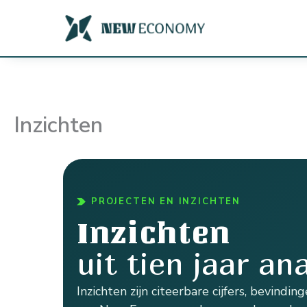
Ga
naar
de
inhoud
Inzichten
PROJECTEN EN INZICHTEN
Inzichten
uit tien jaar an
Inzichten zijn citeerbare cijfers, bevind