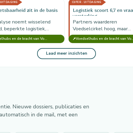
tmiddelen.
· UITDAGING
CIJFER · UITDAGING
tsbaarheid zit in de basis
Logistiek scoort 6,7 en vra
versterking
alyse noemt wisselend
Partners waarderen
, beperkte logistiek,
Voedselcirkel hoog, maar
paciteit, onzekere locaties
logistieke ondersteuning s
↗
Voedselhubs en de kracht van Voedselcirkel Amsterdam
Voedselhubs en de kracht van
olledige registratie als
gemiddeld 6,7; dit maakt ve
baarheden van de
koeling en planning de ker
Laad meer inzichten
elhub.
versterking.
entie. Nieuwe dossiers, publicaties en
automatisch in de mail, met een