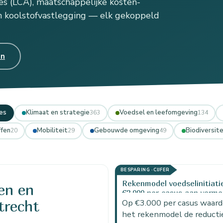
 (LCA), maatschappelijke kosten-
en koolstofvastlegging — elk gekoppeld
en
es
Klimaat en strategie
Voedsel en leefomgeving
363
134
ffen
Mobiliteit
Gebouwde omgeving
Biodiversite
20
29
49
BESPARING · CIJFER
Rekenmodel voedselinitiatie
en en
€3.000 per casus aan verm
trecht
maatschappelijke lasten
Op €3.000 per casus waard
het rekenmodel de reducti