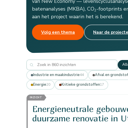
van New Economy — levenscyclusanalyses
batenanalyses (MKBA), CO
-footprints 
2
aan het project waarin het is berekend.
Volg een thema
Naar de project
All
Industrie en maakindustrie
Afval en grondsto
44
Energie
Kritieke grondstoffen
20
17
INZICHT
Energieneutrale gebouw
duurzame renovatie in U