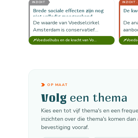
waardigheid zijn daarmee
impac
INZICHT
INZICHT 
onderdeel van de
Brede sociale effecten zijn nog
De kwe
maatschappelijke…
niet volledig meegerekend
De waarde van Voedselcirkel
De an
Amsterdam is conservatief
aanbod
berekend; vertrouwen,
koelca
↗
↗
Voedselhubs en de kracht van Voedselcirkel Amsterdam
ontmoeting, stressreductie en
en onv
netwerkvorming zijn niet
kwets
volledig gemonetariseerd.
voeds
OP MAAT
een thema
Volg
Kies een tot vijf thema's en een frequ
inzichten over die thema's komen dan 
bevestiging vooraf.